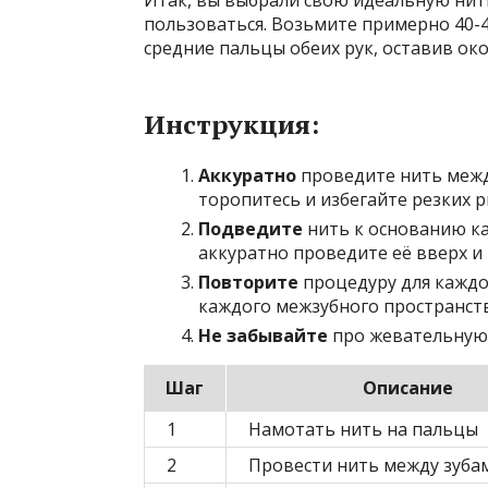
Итак, вы выбрали свою идеальную нить
пользоваться. Возьмите примерно 40-
средние пальцы обеих рук, оставив ок
Инструкция:
Аккуратно
проведите нить межд
торопитесь и избегайте резких 
Подведите
нить к основанию ка
аккуратно проведите её вверх и 
Повторите
процедуру для каждог
каждого межзубного пространств
Не забывайте
про жевательную 
Шаг
Описание
1
Намотать нить на пальцы
2
Провести нить между зуба