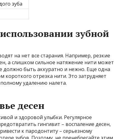
дого зуба
использовании зубной
дят на нет все старания. Например, резкие
ен, а слишком сильное натяжение нити может
се должно быть аккуратно и нежно. Еще одна
м короткого отрезка нити. Это затрудняет
еполному удалению налета.
вье десен
сивой и здоровой улыбки. Регулярное
редотвратить гингивит – воспаление десен,
ривести к пародонтиту – серьезному
отере зубов. Поэтому, не пренебрегайте этим