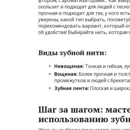
фтором, с ароматизаторами… Как выб
скользит и подходит для людей с тесн
прочная и подходит для тех, у кого ес
уверены, какой тип выбрать, посовету
порекомендовать вариант, который оп
об удобстве! Выбирайте нить, которая 
Виды зубной нити:
Невощеная:
Тонкая и гибкая, л
Вощеная:
Более прочная и толс
промежутков и людей с брекета
Зубная лента:
Плоская и широка
Шаг за шагом: масте
использованию зуб