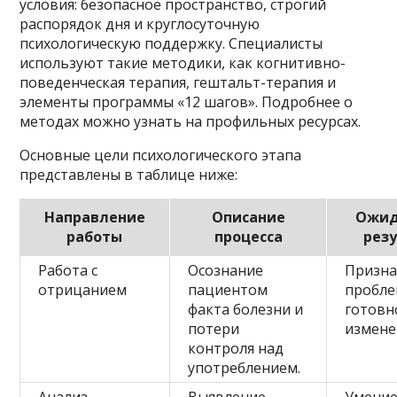
условия: безопасное пространство, строгий
распорядок дня и круглосуточную
психологическую поддержку. Специалисты
используют такие методики, как когнитивно-
поведенческая терапия, гештальт-терапия и
элементы программы «12 шагов». Подробнее о
методах можно узнать на профильных ресурсах.
Основные цели психологического этапа
представлены в таблице ниже:
Направление
Описание
Ожи
работы
процесса
рез
Работа с
Осознание
Призн
отрицанием
пациентом
пробле
факта болезни и
готовн
потери
измене
контроля над
употреблением.
Анализ
Выявление
Умени