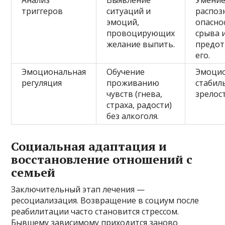
триггеров
ситуаций и
распоз
эмоций,
опасно
провоцирующих
срыва 
желание выпить.
предо
его.
Эмоциональная
Обучение
Эмоци
регуляция
проживанию
стабил
чувств (гнева,
зрелост
страха, радости)
без алкоголя.
Социальная адаптация и
восстановление отношений с
семьей
Заключительный этап лечения —
ресоциализация. Возвращение в социум после
реабилитации часто становится стрессом.
Бывшему зависимому приходится заново