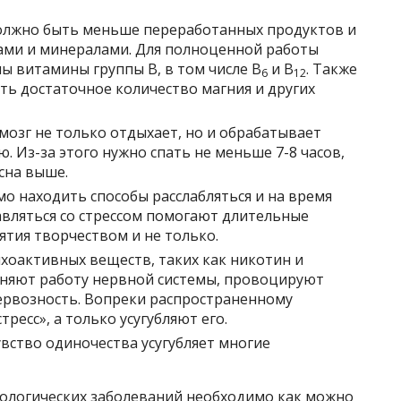
должно быть меньше переработанных продуктов и
ами и минералами. Для полноценной работы
ы витамины группы В, в том числе В
и В
. Также
6
12
ть достаточное количество магния и других
мозг не только отдыхает, но и обрабатывает
 Из-за этого нужно спать не меньше 7-8 часов,
сна выше.
о находить способы расслабляться и на время
авляться со стрессом помогают длительные
ятия творчеством и не только.
хоактивных веществ, таких как никотин и
еняют работу нервной системы, провоцируют
рвозность. Вопреки распространенному
ресс», а только усугубляют его.
вство одиночества усугубляет многие
ологических заболеваний необходимо как можно