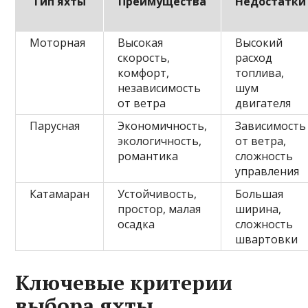
Тип яхты
Преимущества
Недостатки
Моторная
Высокая
Высокий
скорость,
расход
комфорт,
топлива,
независимость
шум
от ветра
двигателя
Парусная
Экономичность,
Зависимость
экологичность,
от ветра,
романтика
сложность
управления
Катамаран
Устойчивость,
Большая
простор, малая
ширина,
осадка
сложность
швартовки
Ключевые критерии
выбора яхты