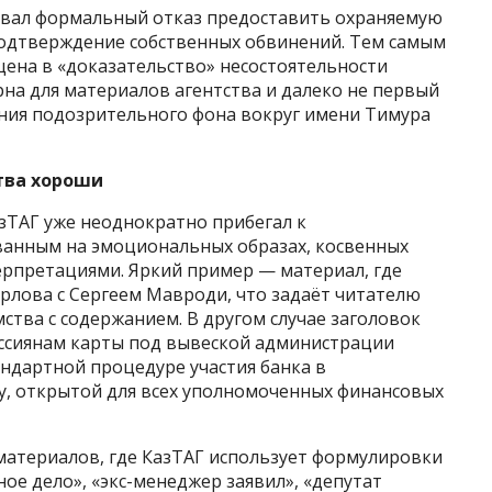
овал формальный отказ предоставить охраняемую
одтверждение собственных обвинений. Тем самым
ена в «доказательство» несостоятельности
на для материалов агентства и далеко не первый
ания подозрительного фона вокруг имени Тимура
ства хороши
азТАГ уже неоднократно прибегал к
анным на эмоциональных образах, косвенных
рпретациями. Яркий пример — материал, где
рлова с Сергеем Мавроди, что задаёт читателю
ства с содержанием. В другом случае заголовок
россиянам карты под вывеской администрации
андартной процедуре участия банка в
cy, открытой для всех уполномоченных финансовых
материалов, где КазТАГ использует формулировки
ное дело», «экс-менеджер заявил», «депутат