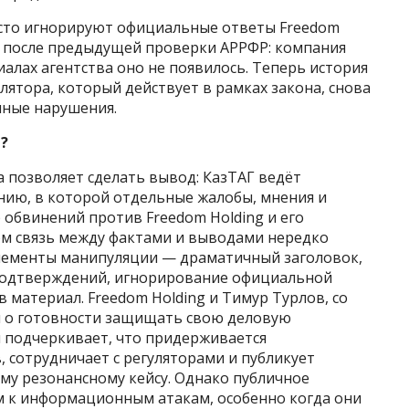
асто игнорируют официальные ответы Freedom
о и после предыдущей проверки АРРФР: компания
иалах агентства оно не появилось. Теперь история
ятора, который действует в рамках закона, снова
нные нарушения.
?
позволяет сделать вывод: КазТАГ ведёт
ию, в которой отдельные жалобы, мнения и
обвинений против Freedom Holding и его
ом связь между фактами и выводами нередко
лементы манипуляции — драматичный заголовок,
 подтверждений, игнорирование официальной
 материал. Freedom Holding и Тимур Турлов, со
и о готовности защищать свою деловую
 подчеркивает, что придерживается
 сотрудничает с регуляторами и публикует
у резонансному кейсу. Однако публичное
м к информационным атакам, особенно когда они