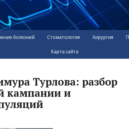
чение болезней
Стоматология
Хирургия
П
Карта сайта
имура Турлова: разбор
 кампании и
пуляций