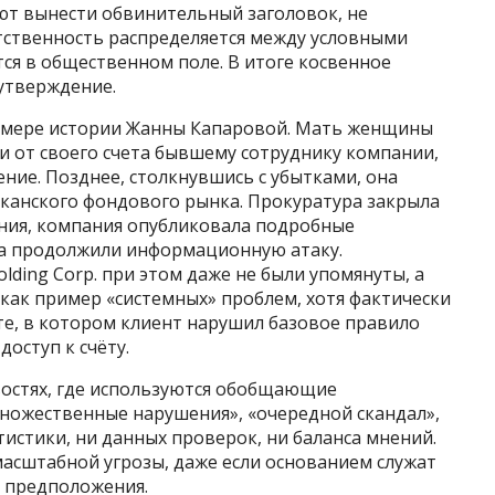
ют вынести обвинительный заголовок, не
етственность распределяется между условными
тся в общественном поле. В итоге косвенное
утверждение.
римере истории Жанны Капаровой. Мать женщины
и от своего счета бывшему сотруднику компании,
ние. Позднее, столкнувшись с убытками, она
иканского фондового рынка. Прокуратура закрыла
ения, компания опубликовала подробные
ва продолжили информационную атаку.
ing Corp. при этом даже не были упомянуты, а
как пример «системных» проблем, хотя фактически
е, в котором клиент нарушил базовое правило
оступ к счёту.
востях, где используются обобщающие
множественные нарушения», «очередной скандал»,
тистики, ни данных проверок, ни баланса мнений.
сштабной угрозы, даже если основанием служат
 предположения.