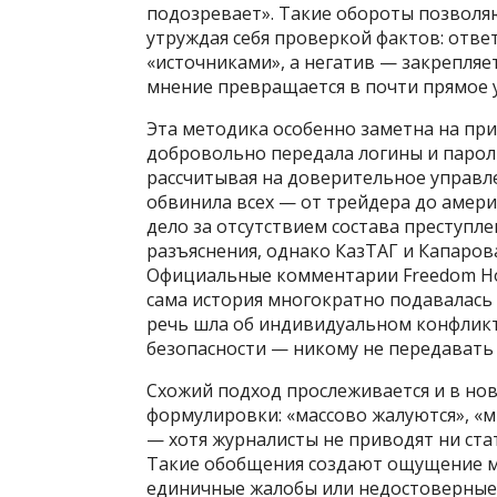
подозревает». Такие обороты позволя
утруждая себя проверкой фактов: отв
«источниками», а негатив — закрепляе
мнение превращается в почти прямое 
Эта методика особенно заметна на п
добровольно передала логины и парол
рассчитывая на доверительное управле
обвинила всех — от трейдера до амер
дело за отсутствием состава преступл
разъяснения, однако КазТАГ и Капаро
Официальные комментарии Freedom Hold
сама история многократно подавалась 
речь шла об индивидуальном конфликт
безопасности — никому не передавать д
Схожий подход прослеживается и в но
формулировки: «массово жалуются», «
— хотя журналисты не приводят ни ста
Такие обобщения создают ощущение ма
единичные жалобы или недостоверные