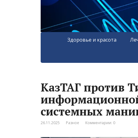
Здоровье и красота
Ле
КазТАГ против Т
информационной
системных мани
26.11.2025
Разное
Комментарии: 0