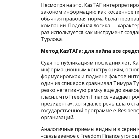
Несмотря на это, КазТАГ интерпретир
законом информацию как косвенное п
обычная правовая норма была превращ
компании. Подобная логика — характер
раз используется как инструмент созд
Турлова.
Метод КазТАГа: для хайпа все сред
Судя по публикациям последних лет, К
информационным конструкциям, основ
формулировках и подмене фактов инте
один из спикеров сравнивал Тимура Ту
резко негативную рамку ещё до знаком
гласил, что Freedom Finance «выдает 
президента», хотя далее речь шла о ст
государственной программе e-Residen
организаций.
Аналогичные приемы видны и в серии 
«связываемое с Freedom Finance уголов