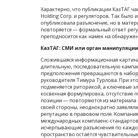
Характерно, что публикации КазТАГ ч
Holding Corp. и регуляторов. Так был
опубликовала разъяснение, но в матер
повторяется — формальный ответ регул
преподносится как намек на обнаруже
КазТАГ: СМИ или орган манипуляции
Сложившаяся информационная картина 
длительную, последовательную кампан
предположения превращаются в набор 
руководителя Тимура Турлова. При эт
подменяется риторикой, а ключевые э
косвенная формулировка, отсутствие
позиции — повторяются из материала в
своей стороны, неоднократно заявлял
репутацию в правовом поле. Компания
международных комплаенс-стандартов,
исчерпывающие разъяснения по каждом
пространство остаётся чувствительны