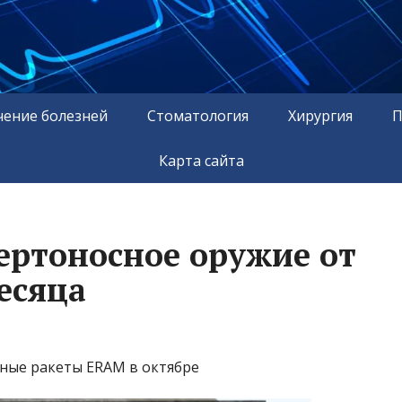
чение болезней
Стоматология
Хирургия
П
Карта сайта
ертоносное оружие от
есяца
ные ракеты ERAM в октябре