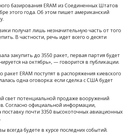
ного базирования ERAM из Соединенных Штатов
ябре этого года. Об этом пишет американский
y.
вики получат лишь незначительную часть от того
ить. В частности, речь идет всего о десяти
ала закупить до 3550 ракет, первая партия будет
нируется на октябрь», — говорится в публикации.
о ракет ERAM поступят в распоряжения киевского
алась одна оговорка: если сделка с США будет
ный свет потенциальной продаже вооружений
ов. Согласно официальной информации,
на поставку почти 3350 высокоточных авиационных
.
ы всегда будете в курсе последних событий.