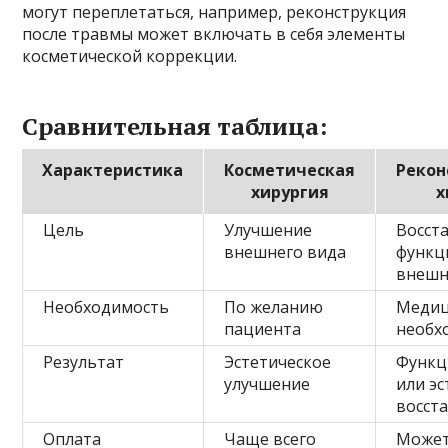
могут переплетаться, например, реконструкция
после травмы может включать в себя элементы
косметической коррекции.
Сравнительная таблица:
Характеристика
Косметическая
Рекон
хирургия
х
Цель
Улучшение
Восст
внешнего вида
функц
внешн
Необходимость
По желанию
Медиц
пациента
необх
Результат
Эстетическое
Функц
улучшение
или э
восст
Оплата
Чаще всего
Може