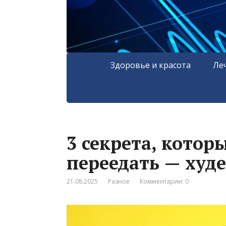
Здоровье и красота
Ле
3 секрета, котор
переедать — худе
21.08.2025
Разное
Комментарии: 0