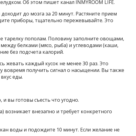
желудком. Об этом пишет канал INMYROOM LIFE.
доходит до мозга за 20 минут. Растяните прием
адите приборы, тщательно пережевывайте. Это
е тарелку пополам. Половину заполните овощами,
между белками (мясо, рыба) и углеводами (каши,
ние без подсчета калорий.
ь жевать каждый кусок не менее 30 раз. Это
у вовремя получить сигнал о насыщении. Вы также
вкус еды.
 и вы готовы съесть что угодно.
са) возникает внезапно и требует конкретного
акан воды и подождите 10 минут. Если желание не