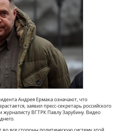
зидента Андрея Ермака означают, что
растается, заявил пресс-секретарь российского
 журналисту ВГТРК Павлу Зарубину. Видео
днего.
 во все стороны политическую систему этой