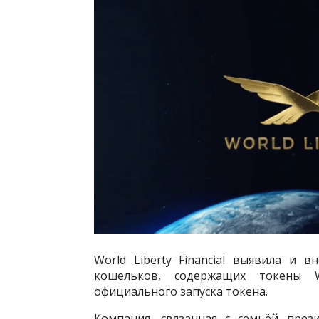
World Liberty Financial выявила и 
кошельков, содержащих токены 
официального запуска токена.
Компания, связанная с семьёй през