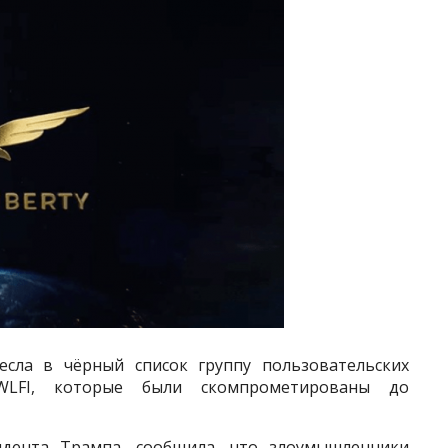
внесла в чёрный список группу пользовательских
WLFI, которые были скомпрометированы до
идента Трампа, сообщила, что злоумышленники