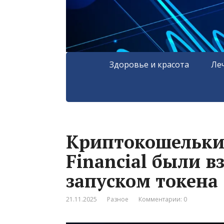
Здоровье и красота
Ле
Криптокошельки 
Financial были 
запуском токена
21.11.2025
Разное
Комментарии: 0