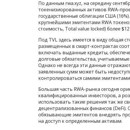
По данным rwa.xyz, на середину сентяб
токенизиорованных активов RWA-проек
государственные облигации США (16%).
крупнейшими эмитентами RWA токенов
стоимость, Total value locked) более $
Под TVL здесь имеется в виду общая с
размещенных в смарт-контрактах соот
включать выданные кредиты, обеспеч
долговые обязательства, учитываемые 
Однако не всегда эти данные отражаю
заявленных сумм может быть недоступ
контролироваться самими эмитентами
Большая часть RWA-рынка сегодня ори
квалифицированных инвесторов, а роз
использовать такие решения так же св
децентрализованных финансов (DeFi). 
обязывающие эмитентов внедрять проц
на доступ к определенным активам.