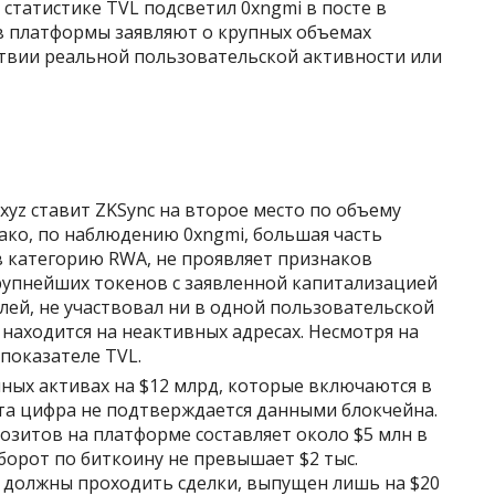
статистике TVL подсветил 0xngmi в посте в
аев платформы заявляют о крупных объемах
твии реальной пользовательской активности или
xyz ставит ZKSync на второе место по объему
ако, по наблюдению 0xngmi, большая часть
в категорию RWA, не проявляет признаков
рупнейших токенов с заявленной капитализацией
лей, не участвовал ни в одной пользовательской
 находится на неактивных адресах. Несмотря на
 показателе TVL.
ных активах на $12 млрд, которые включаются в
та цифра не подтверждается данными блокчейна.
позитов на платформе составляет около $5 млн в
оборот по биткоину не превышает $2 тыс.
 должны проходить сделки, выпущен лишь на $20