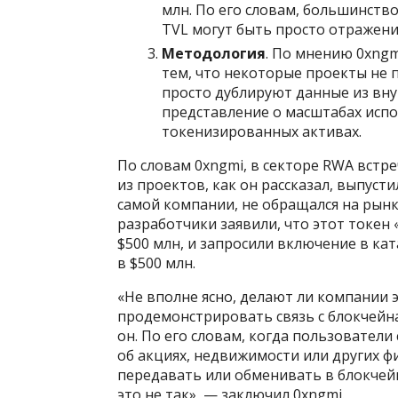
млн. По его словам, большинств
TVL могут быть просто отражени
Методология
. По мнению 0xngm
тем, что некоторые проекты не 
просто дублируют данные из вну
представление о масштабах испо
токенизированных активах.
По словам 0xngmi, в секторе RWA встр
из проектов, как он рассказал, выпуст
самой компании, не обращался на рынк
разработчики заявили, что этот токен
$500 млн, и запросили включение в ка
в $500 млн.
«Не вполне ясно, делают ли компании э
продемонстрировать связь с блокчейна
он. По его словам, когда пользователи
об акциях, недвижимости или других 
передавать или обменивать в блокчейн
это не так», — заключил 0xngmi.