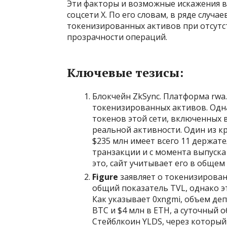
Эти факторы и возможные искажения в 
соцсети X. По его словам, в ряде случ
токенизированных активов при отсутс
прозрачности операций.
Ключевые тезисы:
Блокчейн ZkSync. Платформа rwa.
токенизированных активов. Одн
токенов этой сети, включенных 
реальной активности. Один из к
$235 млн имеет всего 11 держате
транзакции и с момента выпуска
это, сайт учитывает его в общем
Figure
заявляет о токенизирован
общий показатель TVL, однако э
Как указывает 0xngmi, объем де
BTC и $4 млн в ETH, а суточный 
Стейблкоин YLDS, через который