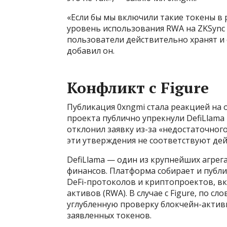
«Если бы мы включили такие токены в 
уровень использования RWA на ZKSync в
пользователи действительно хранят 
добавил он.
Конфликт с Figure
Публикация 0xngmi стала реакцией на 
проекта публично упрекнули DefiLlama 
отклонил заявку из-за «недостаточного
эти утверждения не соответствуют де
DefiLlama — один из крупнейших агре
финансов. Платформа собирает и публи
DeFi-протоколов и криптопроектов, в
активов (RWA). В случае с Figure, по с
углубленную проверку блокчейн-актив
заявленных токенов.