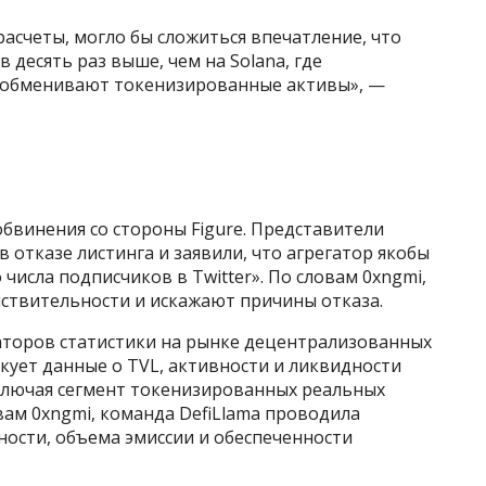
расчеты, могло бы сложиться впечатление, что
 десять раз выше, чем на Solana, где
и обменивают токенизированные активы», —
обвинения со стороны Figure. Представители
в отказе листинга и заявили, что агрегатор якобы
 числа подписчиков в Twitter». По словам 0xngmi,
йствительности и искажают причины отказа.
гаторов статистики на рынке децентрализованных
кует данные о TVL, активности и ликвидности
ключая сегмент токенизированных реальных
ловам 0xngmi, команда DefiLlama проводила
ности, объема эмиссии и обеспеченности