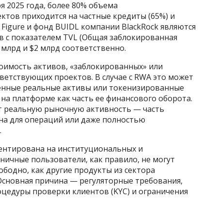
ря 2025 года, более 80% объема
тов приходится на частные кредиты (65%) и
 Figure и фонд BUIDL компании BlackRock являются
 с показателем TVL (Общая заблокированная
12 млрд и $2 млрд соответственно.
тоимость активов, «заблокированных» или
ветствующих проектов. В случае с RWA это может
енные реальные активы или токенизированные
на платформе как часть ее финансового оборота.
т реальную рыночную активность — часть
на для операций или даже полностью
.
ентирована на институциональных и
ничные пользователи, как правило, не могут
ободно, как другие продукты из сектора
Основная причина — регуляторные требования,
едуры проверки клиентов (KYC) и ограничения