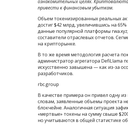
ознакомительных целях. Криптовалют
привести к финансовым убыткам.
Объем токенизированных реальных акти
достиг $42 млрд, увеличившись на 65% 
данные популярной платформы rwa.xyz,
составители отраслевых отчетов. Сегм
на крипторынке.
В то же время методология расчета по
администратор агрегатора DefiLlama п
искусственно завышена — как из-за осо
разработчиков.
rbc.group
В качестве примера он привел одну из 
словам, заявленные объемы проекта н
блокчейне. Аналогичная ситуация зафи
«мертвые» токены на сумму свыше $200
но учитываются в общей статистике о