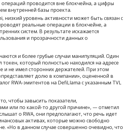
о операций проводится вне блокчейна, а цифры
ем внутренней базы проекта.
i, низкий уровень активности может быть связан с
проводят реальные операции в блокчейне, а
тренних систем. В результате искажается
льзования и прозрачности данных о
ечаются и более грубые случаи манипуляций. Один
ил токен, который полностью находился на адресе
е и не имел сторонних держателей. При этом
 «представляет долю в компании», оцененной в
талог RWA-эмитентов на DefiLlama с указанным TVL
то, чтобы завысить показатели,
ми или по какой-то другой причине», — отметил
 слышат о RWA, они предполагают, что речь идет
финансовых активах, которые можно свободно
е. «Но в данном случае совершенно очевидно, что