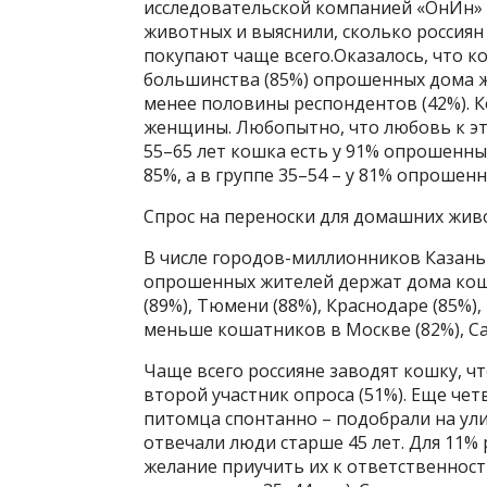
исследовательской компанией «ОнИн»
животных и выяснили, сколько россиян
покупают чаще всего.Оказалось, что ко
большинства (85%) опрошенных дома жи
менее половины респондентов (42%). К
женщины. Любопытно, что любовь к эт
55–65 лет кошка есть у 91% опрошенных,
85%, а в группе 35–54 – у 81% опрошенн
Спрос на переноски для домашних живо
В числе городов-миллионников Казань
опрошенных жителей держат дома кошк
(89%), Тюмени (88%), Краснодаре (85%),
меньше кошатников в Москве (82%), Са
Чаще всего россияне заводят кошку, чт
второй участник опроса (51%). Еще чет
питомца спонтанно – подобрали на ули
отвечали люди старше 45 лет. Для 11% 
желание приучить их к ответственност