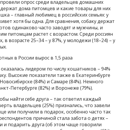
 провели опрос среди владельцев домашних
 держат дома питомцев и какие товары для них
шка – главный любимец в российских семьях: у
вет хотя бы одна. Для сравнения, собаку держат
отов одинаково часто заводят и мужчины, и
им питомцам растет с возрастом. Среди россиян
 в возрасте 25–34 – у 87%, у молодежи (18–24) – у
ых.
тных в России вырос в 1,5 раза
 оказалась лидером по числу кошатников – 94%
у. Высокие показатели также в Екатеринбурге
 Новосибирске (84%) и Самаре (84%). Немного
нкт-Петербурге (82%) и Воронеже (79%).
обы найти себе друга – так ответил каждый
верть владельцев (25%) признались, что завели
це или получили в подарок, особенно часто так
респондентов причиной стала забота о детях –
и и подарить друга (об этом чаще говорили