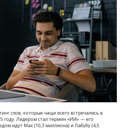
инг слов, которые чаще всего встречались в
5 году. Лидером стал термин «ИИ» — его
дом идут Max (10,3 миллиона) и Лабубу (4,5