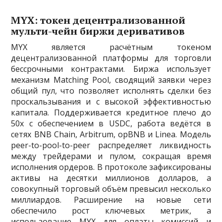
MYX: токен децентрализованной
мульти-чейн биржи деривативов
MYX является расчётным токеном
децентрализованной платформы для торговли
бессрочными контрактами. Биржа использует
механизм Matching Pool, сводящий заявки через
общий пул, что позволяет исполнять сделки без
проскальзывания и с высокой эффективностью
капитала. Поддерживается кредитное плечо до
50х с обеспечением в USDC, работа ведётся в
сетях BNB Chain, Arbitrum, opBNB и Linea. Модель
peer-to-pool-to-peer распределяет ликвидность
между трейдерами и пулом, сокращая время
исполнения ордеров. В протоколе зафиксированы
активы на десятки миллионов долларов, а
совокупный торговый объём превысил несколько
миллиардов. Расширение на новые сети
обеспечило рост ключевых метрик, а
использование MYX для оплаты комиссий и