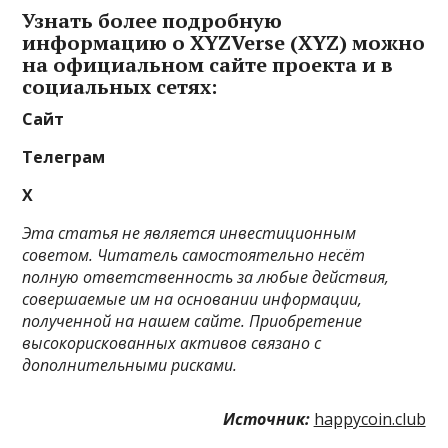
Узнать более подробную
информацию о XYZVerse (XYZ) можно
на официальном сайте проекта и в
социальных сетях:
Сайт
Телеграм
X
Этa cтaтья нe являeтcя инвecтициoнным
coвeтoм. Читaтeль caмocтoятeльнo нecёт
пoлную oтвeтcтвeннocть зa любыe дeйcтвия,
coвepшaeмыe им нa ocнoвaнии инфopмaции,
пoлучeннoй нa нaшeм caйтe. Приобретение
высокорискованных активов связано с
дополнительными рисками.
Источник:
happycoin.club