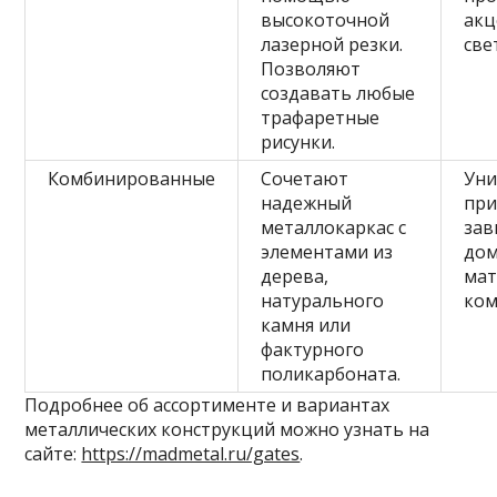
высокоточной
акц
лазерной резки.
све
Позволяют
создавать любые
трафаретные
рисунки.
Комбинированные
Сочетают
Уни
надежный
при
металлокаркас с
зав
элементами из
до
дерева,
мат
натурального
ком
камня или
фактурного
поликарбоната.
Подробнее об ассортименте и вариантах
металлических конструкций можно узнать на
сайте:
https://madmetal.ru/gates
.