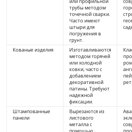
или профильной
со
трубы методом
гор
точечной сварки.
стр
Часто имеют
гео
штыри для
сад
погружения в
грунт.
Кованые изделия
Изготавливаются
Кла
методом горячей
про
или холодной
ром
ковки, часто с
анг
добавлением
пей
декоративной
рет
патины. Требуют
надежной
фиксации.
Штампованные
Вырезаются из
Ава
панели
листового
экл
металла с
сов
помощью
про