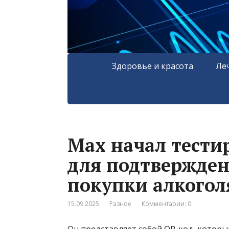
Здоровье и красота
Ле
Max начал тести
для подтвержден
покупки алкогол
15.09.2025
Разное
Комментарии: 0
Он представляет собой QR-код, которы