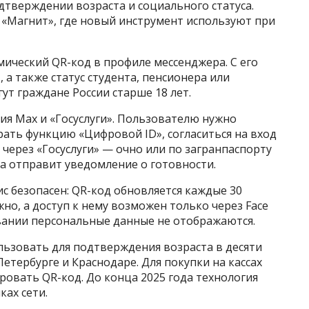
тверждении возраста и социального статуса.
 «Магнит», где новый инструмент используют при
ический QR-код в профиле мессенджера. С его
 также статус студента, пенсионера или
ут граждане России старше 18 лет.
я Max и «Госуслуги». Пользователю нужно
рать функцию «Цифровой ID», согласиться на вход
через «Госуслуги» — очно или по загранпаспорту
ма отправит уведомление о готовности.
с безопасен: QR-код обновляется каждые 30
но, а доступ к нему возможен только через Face
овании персональные данные не отображаются.
льзовать для подтверждения возраста в десяти
етербурге и Краснодаре. Для покупки на кассах
овать QR-код. До конца 2025 года технология
ках сети.