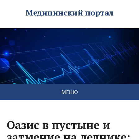
Медицинский портал
МЕНЮ
Оазис в пустыне и
затмение на леднике: