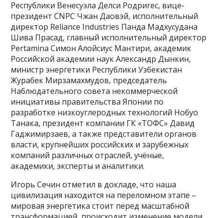
Республики Венесуэла Делси Родригес, вице-
президент CNPC Чжан Даовэй, исполнительный
директор Reliance Industries Панда Мадхусудана
Шива Прасад, главный исполнительный директор
Pertamina Симон Алойсиус Мантири, академик
Российской академии наук Александр Дынкин,
министр энергетики Республики Узбекистан
Журабек Мирзамахмудов, председатель
Наблюдательного совета некоммерческой
инициативы правительства Японии по
разработке низкоуглеродных технологий Нобуо
Танака, президент компании ГК «ТОФС» Давид
Гаджимирзаев, а также представители органов
власти, крупнейших российских и зарубежных
компаний различных отраслей, учёные,
академики, эксперты и аналитики.
Игорь Сечин отметил в докладе, что наша
цивилизация находится на переломном этапе –
мировая энергетика стоит перед масштабной
трансформацией, происходит изменение модели