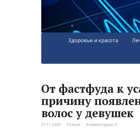
Здоровье и красота
Ле
От фастфуда к ус
причину появле
волос у девушек
27.11.2025
Разное
Комментарии: 0