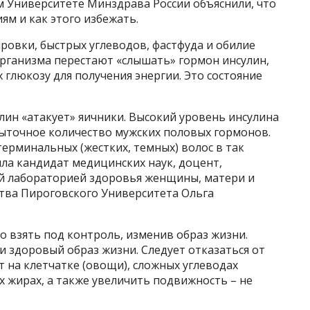
ом Университете Минздрава России объяснили, что
м и как этого избежать.
ровки, быстрых углеводов, фастфуда и обилие
организма перестают «слышать» гормон инсулин,
глюкозу для получения энергии. Это состояние
лин «атакует» яичники. Высокий уровень инсулина
ыточное количество мужских половых гормонов.
терминальных (жестких, темных) волос в так
ила кандидат медицинских наук, доцент,
й лабораторией здоровья женщины, матери и
ства Пироговского Университета Ольга
о взять под контроль, изменив образ жизни.
и здоровый образ жизни. Следует отказаться от
т на клетчатке (овощи), сложных углеводах
х жирах, а также увеличить подвижность – не