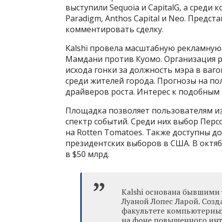
выступили Sequoia и CapitalG, а среди
Paradigm, Anthos Capital и Neo. Предста
комментировать сделку.
Kalshi провела масштабную рекламну
Мамдани против Куомо. Организация 
исхода гонки за должность мэра в ваг
среди жителей города. Прогнозы на по
драйверов роста. Интерес к подобным
Площадка позволяет пользователям из
спектр событий. Среди них выбор Персо
на Rotten Tomatoes. Также доступны д
президентских выборов в США. В октя
в $50 млрд.
Kalshi основана бывшим
Луаной Лопес Ларой. Созд
факультете компьютерных
на фоне повышенного инт