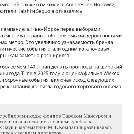
 компаний также отметились Andreessen Horowitz,
вители Kalshi и Sequoia отказались
ю кампанию в Нью-Йорке перед выборами
разместила экраны с обновляемыми вероятностями
онах метро. Это увеличило узнаваемость бренда
литические события стали одним из ключевых
 рынкам заметно расширился.
 более чем 140 стран делать прогнозы на широкий
ны года Time в 2025 году и оценка фильма Wicked
олгосрочные события, включая исход следующих
бре компания достигла годового торгового объема
и трейдерами хедж-фондов Тареком Мансуром и
атели познакомились во время учебы на
 наук и математики MIT. Компания развивалась
ереса к рынкам прогнозов.