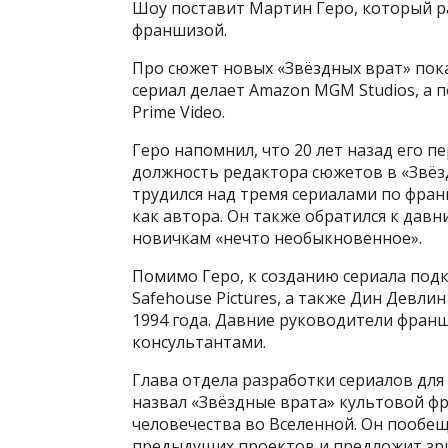
Шоу поставит Мартин Геро, который р
франшизой.
Про сюжет новых «Звёздных врат» пока
сериал делает Amazon MGM Studios, а 
Prime Video.
Геро напомнил, что 20 лет назад его 
должность редактора сюжетов в «Звёзд
трудился над тремя сериалами по фран
как автора. Он также обратился к дав
новичкам «нечто необыкновенное».
Помимо Геро, к созданию сериала под
Safehouse Pictures, а также Дин Девл
1994 года. Давние руководители фран
консультантами.
Глава отдела разработки сериалов дл
назвал «Звёздные врата» культовой фр
человечества во Вселенной. Он пообещ
предыдущих проектов и предложит зр