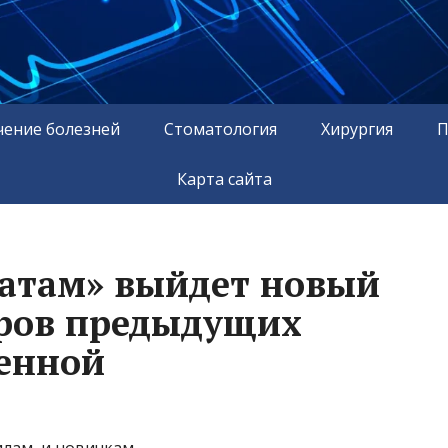
чение болезней
Стоматология
Хирургия
П
Карта сайта
ратам» выйдет новый
оров предыдущих
ленной
лам, и новичкам.