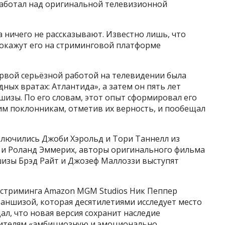
аботал над оригинальной телевизионной
 ничего не рассказывают. Известно лишь, что
покажут его на стриминговой платформе
первой серьёзной работой на телевидении была
ных вратах: Атлантида», а затем он пять лет
шизы. По его словам, этот опыт сформировал его
ним поклонникам, отметив их верность, и пообещал
ключились Джоби Хэрольд и Тори Таннелл из
ин и Роланд Эммерих, авторы оригинального фильма
шизы Брэд Райт и Джозеф Маллоззи выступят
я стриминга Amazon MGM Studios Ник Пеппер
аншизой, которая десятилетиями исследует место
ал, что новая версия сохранит наследие
ителям «амбициозную и эмоционально