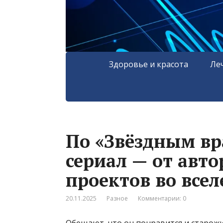
Здоровье и красота
Ле
По «Звёздным в
сериал — от авт
проектов во все
20.11.2025
Разное
Комментарии: 0
Обещают, что он понравится и старожи