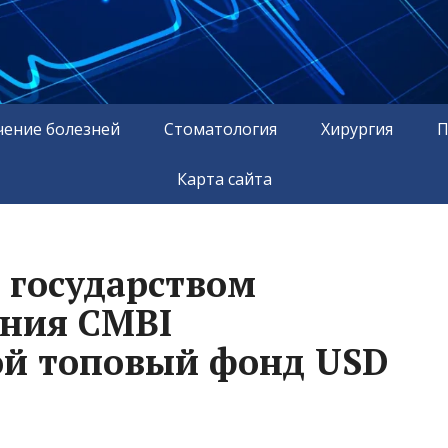
чение болезней
Стоматология
Хирургия
П
Карта сайта
 государством
ания CMBI
ой топовый фонд USD