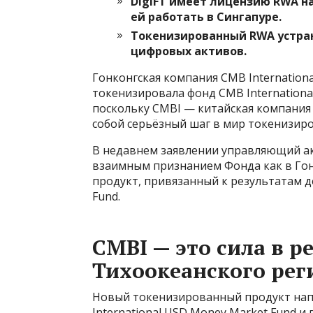
DigiFT имеет лицензию RWA н
ей работать в Сингапуре.
Токенизированный RWA устран
цифровых активов.
Гонконгская компания CMB Internationa
токенизировала фонд CMB Internationa
поскольку CMBI — китайская компания
собой серьёзный шаг в мир токенизир
В недавнем заявлении управляющий ак
взаимным признанием Фонда как в Гонк
продукт, привязанный к результатам д
Fund.
CMBI — это сила в р
Тихоокеанского рег
Новый токенизированный продукт нап
International USD Money Market Fund и