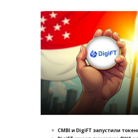
CMBI и DigiFT запустили токе