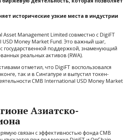
а биржевую деятельность, которая позволяет
яет исторические узкие места в индустрии
l Asset Management Limited совместно с DigiFT
l USD Money Market Fund. Это важный шаг,
 с государственной поддержкой, знаменующий
ованных реальных активов (RWA).
тивами отметил, что DigiFT воспользовался
онге, так и в Сингапуре и выпустил токен-
еятельности CMB International USD Money Market
егионе Азиатско-
иона
рямую связан с эффективностью фонда CMB
 выпускается при поддержке DigiFT и OnChain,