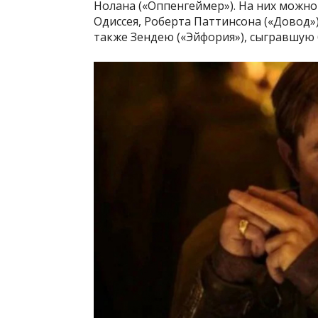
Нолана («Оппенгеймер»). На них можно
Одиссея, Роберта Паттинсона («Довод»)
также Зендею («Эйфория»), сыгравшую