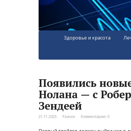
Здоровье и красота
Ле
Появились новые
Нолана — с Робе
Зендеей
21.11.2025
Разное
Комментарии: 0
Первый трейлер должен выйти уже в д