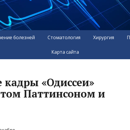
чение болезней
Стоматология
Хирургия
П
Карта сайта
 кадры «Одиссеи»
ртом Паттинсоном и
екабре.