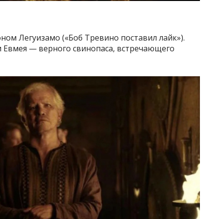
оном Легуизамо («Боб Тревино поставил лайк»).
и Евмея — верного свинопаса, встречающего