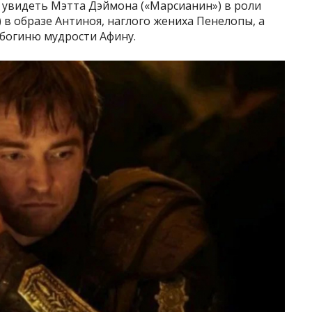
 увидеть Мэтта Дэймона («Марсианин») в роли
 в образе Антиноя, наглого жениха Пенелопы, а
 богиню мудрости Афину.