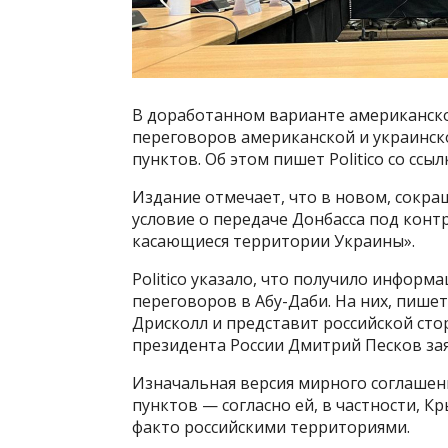
В доработанном варианте американско
переговоров американской и украинск
пунктов. Об этом пишет Politico со ссы
Издание отмечает, что в новом, сокр
условие о передаче Донбасса под конт
касающиеся территории Украины».
Politico указало, что получило информ
переговоров в Абу-Даби. На них, пишет
Дрисколл и представит российской сто
президента России Дмитрий Песков заяв
Изначальная версия мирного соглашени
пунктов — согласно ей, в частности, К
факто российскими территориями.