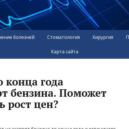
чение болезней
Стоматология
Хирургия
П
Карта сайта
о конца года
рт бензина. Поможет
ь рост цен?
 на экспорт бензина до конца года и ограничило