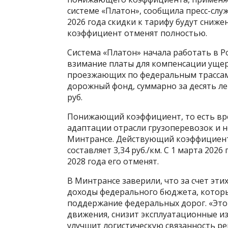
системе «Платон», сообщила пресс-слу
2026 года скидки к тарифу будут сниже
коэффициент отменят полностью.
Система «Платон» начала работать в Ро
взимание платы для компенсации ущерб
проезжающих по федеральным трассам
дорожный фонд, суммарно за десять ле
руб.
Понижающий коэффициент, то есть вре
адаптации отрасли грузоперевозок и н
Минтрансе. Действующий коэффициент —
составляет 3,34 руб./км. С 1 марта 2026
2028 года его отменят.
В Минтрансе заверили, что за счет эт
доходы федерального бюджета, которы
поддержание федеральных дорог. «Это
движения, снизит эксплуатационные и
улучшит логистическую связанность р