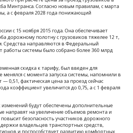
жба Минтранса. Согласно новым правилам, с марта
ны, а с февраля 2028 года понижающий
ссии с 15 ноября 2015 года. Она обеспечивает
а дорожному полотну с грузовиков тяжелее 12 т,
. Средства направляются в Федеральный
т работы системы было собрано более 360 млрд
менная скидка к тарифу, был введен для
е менялся с момента запуска системы, напомнили в
 0,51, фактическая цена за проезд сейчас
 года коэффициент увеличится до 0,75, а с 1 февраля
их изменений будут обеспечены дополнительные
е направят на увеличение объемов ремонта и
 повысит безопасность участников дорожного
здержки владельцев транспортных средств,
егионов и поспособствует развитию комфортных