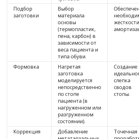
Подбор
Выбор
Обеспече
заготовки
материала
необходи
основы
жесткости
(термопластик,
амортиза
пена, карбон) в
зависимости от
веса пациента и
типа обуви.
Формовка
Нагретая
Создание
заготовка
идеально
моделируется
слепка
непосредственно
сводов
по стопе
стопы.
пациента (в
нагруженном или
разгруженном
состоянии).
Коррекция
Добавление
Точечная
метатарзальных
проработ