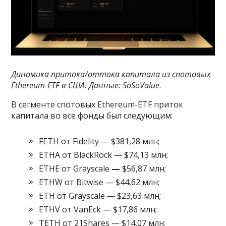
Динамика притока/оттока капитала из спотовых
Ethereum-ETF в США. Данные:
SoSoValue
.
В сегменте спотовых Ethereum-ETF приток
капитала во все фонды был следующим:
FETH от Fidelity — $381,28 млн;
ETHA от BlackRock — $74,13 млн;
ETHE от Grayscale
—
$56,87 млн;
ETHW от Bitwise — $44,62 млн;
ETH от Grayscale — $23,63 млн;
ETHV от VanEck — $17,86 млн;
TETH от 21Shares — $14,07 млн;