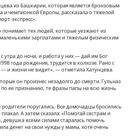
нцева из Башкирии, которая является бронзовым
а и чемпионкой Европы, рассказала о тяжелой
орт-экспресс».
о понимает тех людей, которые уезжают из
 с маленькими зарплатами и тяжелым физическим
 утра до ночи, и работа у них — дай им Бог
1998 года рождения, трудится в колхозе. Рано с
 — и жизни не видит», — отметила Хатунцева.
торые он произнес незадолго до смерти. Гульназ
, по ее признанию, те фразы папы на всю жизнь
аз родители поругались. Все домочадцы бросились
 плакал. А затем сказала: «Помогай сестрам и
о, девушка всеми силами старалась помочь
ила денег на свои нужды у мамы, хотя очень