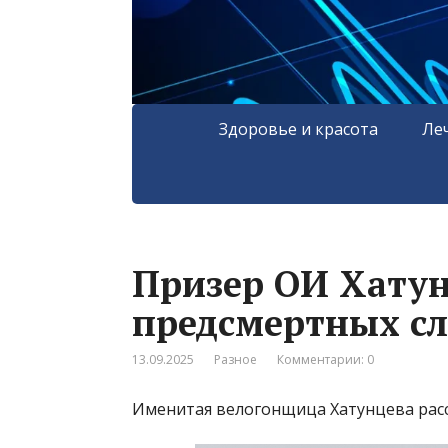
Здоровье и красота
Ле
Призер ОИ Хатун
предсмертных сл
13.09.2025
Разное
Комментарии: 0
Именитая велогонщица Хатунцева расс