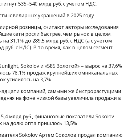
игнут 535–540 млрд руб. с учетом НДС.
сти ювелирных украшений в 2025 году
елирной розницы, считают авторы исследования
ейшие сети росли быстрее, чем рынок в целом.
а 31,1% до 289,5 млрд руб. с НДС (а с учетом
д руб. с НДС). В то время, как в целом сегмент
nlight, Sokolov и «585 Золотой» – вырос на 37,6%
ишлось 78,1% продаж крупнейших омниканальных
ок усилилось на 3,7%.
енадцати компаний, самыми же быстрорастущими
оследняя на фоне низкой базы увеличила продажи в
15,4 млрд руб., финансовые показатели Sokolov
них на долю опта пришлось 13,5%
снователя Sokolov Артем Соколов продал компанию