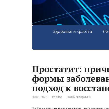
Здоровье и красота
Ле
Простатит: прич
формы заболева
подход к восста
30.01.2026
Разное
Комментарии: 0
Заболевания предстательной железы з