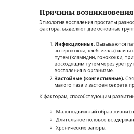
Причины возникновения 
Этиология воспаления простаты разно
фактора, выделяют две основные груп
Инфекционные.
Вызываются пат
энтерококки, клебсиелла) или 
путем (хламидии, гонококки, тр
восходящим путем через уретру 
воспаления в организме.
Застойные (конгестивные).
Свя
малого таза и застоем секрета п
К факторам, способствующим развитию 
Малоподвижный образ жизни (сид
Длительное половое воздержани
Хронические запоры.