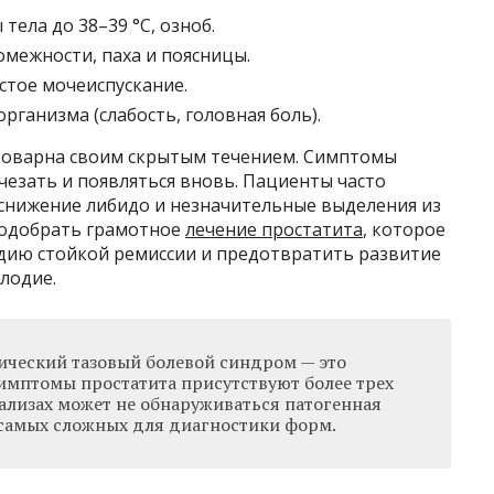
ела до 38–39 °C, озноб.
омежности, паха и поясницы.
стое мочеиспускание.
ганизма (слабость, головная боль).
оварна своим скрытым течением. Симптомы
чезать и появляться вновь. Пациенты часто
 снижение либидо и незначительные выделения из
подобрать грамотное
лечение простатита
, которое
адию стойкой ремиссии и предотвратить развитие
плодие.
нический тазовый болевой синдром — это
симптомы простатита присутствуют более трех
нализах может не обнаруживаться патогенная
 самых сложных для диагностики форм.