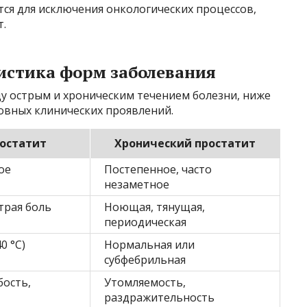
ся для исключения онкологических процессов,
т.
истика форм заболевания
у острым и хроническим течением болезни, ниже
овных клинических проявлений.
остатит
Хронический простатит
ое
Постепенное, часто
незаметное
трая боль
Ноющая, тянущая,
периодическая
0 °C)
Нормальная или
субфебрильная
бость,
Утомляемость,
раздражительность