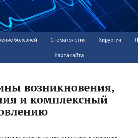
чение болезней
Стоматология
Хирургия
П
Карта сайта
ины возникновения,
ния и комплексный
новлению
анимают одно из лидирующих мест в структуре