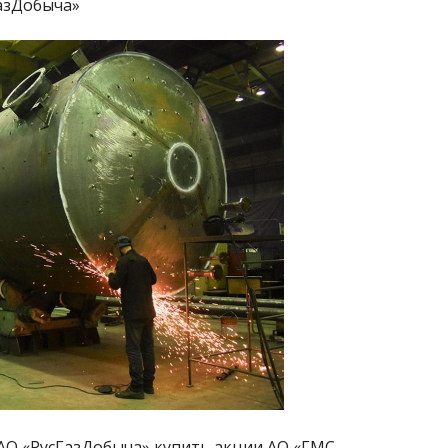
азДобыча»
АО «РусГазДобыча» купить акции АО «ГМС