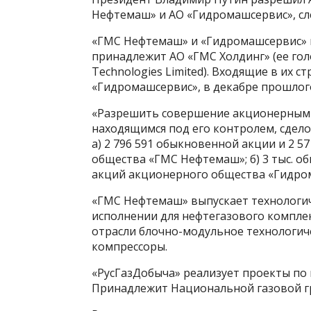
Нефтемаш» и АО «Гидромашсервис», след
«ГМС Нефтемаш» и «Гидромашсервис» вх
принадлежит АО «ГМС Холдинг» (ее гол
Technologies Limited). Входящие в их 
«Гидромашсервис», в декабре прошлог
«Разрешить совершение акционерным о
находящимся под его контролем, сдел
а) 2 796 591 обыкновенной акции и 2 
общества «ГМС Нефтемаш»; б) 3 тыс. 
акций акционерного общества «Гидром
«ГМС Нефтемаш» выпускает технологи
исполнении для нефтегазового компле
отрасли блочно-модульное технологиче
компрессоры.
«РусГазДобыча» реализует проекты по 
Принадлежит Национальной газовой гр