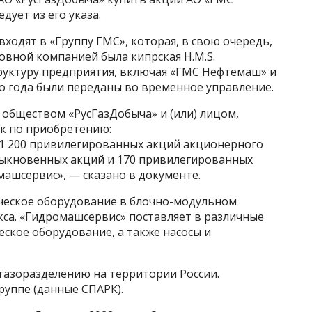
ует из его указа.
одят в «Группу ГМС», которая, в свою очередь,
овной компанией была кипрская H.M.S.
структуру предприятия, включая «ГМС Нефтемаш» и
о года были переданы во временное управление.
бществом «РусГазДобыча» и (или) лицом,
ок по приобретению:
571 200 привилегированных акций акционерного
обыкновенных акций и 170 привилегированных
ашсервис», — сказано в документе.
ческое оборудование в блочно-модульном
кса. «Гидромашсервис» поставляет в различные
ское оборудование, а также насосы и
газоразделению на территории России.
уппе (данные СПАРК).