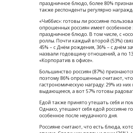
праздничное блюдо, более 80% признают
также респонденты регулярно награжд
«Чиббис»: готовы ли россияне пользова
опрошенных россиян имеет особенное з
праздничное блюдо. В том числе, с «о
роллы. Почти каждый второй (53%) связ
45% – с Днём рождения, 36% – с днём за
назвали годовщину отношений, а по 1
«Корпоратив в офисе».
Большинство россиян (87%) признаются
поэтому 86% опрошенных считают, что
гастрономическую награду: 29% из них 
выдающееся, а вот 57% готовы радоват
Едой также принято утешать себя и по
Однако, утешают себя едой россияне го
особенное после неудачного дня.
Россияне считают, что есть блюда, ко