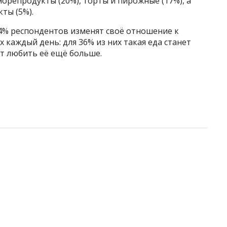
 морепродукты (20%), торты и пирожные (17%), а
кты (5%).
64% респондентов изменят своё отношение к
х каждый день: для 36% из них такая еда станет
дут любить её ещё больше.