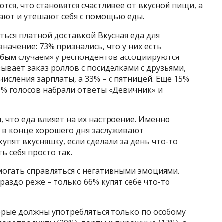
ся, что становятся счастливее от вкусной пищи, а
ают и утешают себя с помощью еды.
ться платной доставкой Вкусная еда для
начение: 73% признались, что у них есть
собым случаем» у респондентов ассоциируются
ывает заказ роллов с посиделками с друзьями,
числения зарплаты, а 33% – с пятницей. Ещё 15%
3% голосов набрали ответы «Девичник» и
, что еда влияет на их настроение. Именно
 в конце хорошего дня заслуживают
купят вкусняшку, если сделали за день что-то
ь себя просто так.
могать справляться с негативными эмоциями.
раздо реже – только 66% купят себе что-то
торые должны употребляться только по особому