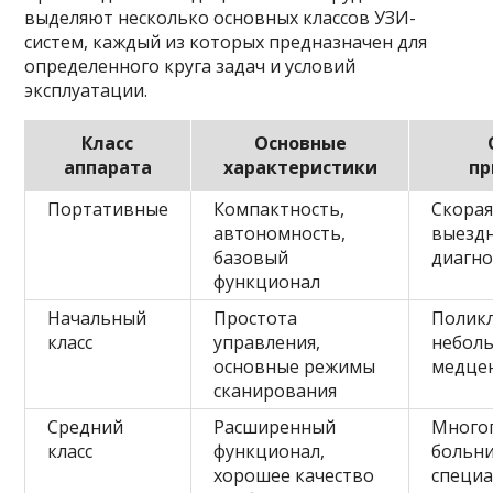
выделяют несколько основных классов УЗИ-
систем, каждый из которых предназначен для
определенного круга задач и условий
эксплуатации.
Класс
Основные
аппарата
характеристики
пр
Портативные
Компактность,
Скора
автономность,
выезд
базовый
диагно
функционал
Начальный
Простота
Полик
класс
управления,
небол
основные режимы
медце
сканирования
Средний
Расширенный
Много
класс
функционал,
больн
хорошее качество
специ