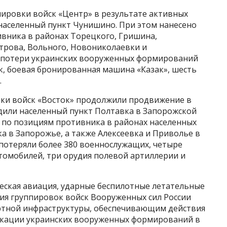
пировки войск «Центр» в результате активных
населенный пункт Чунишино. При этом нанесено
ивника в районах Торецкого, Гришина,
трова, Вольного, Новониколаевки и
и потери украинских вооруженных формирований
к, боевая бронированная машина «Казак», шесть
.
вки войск «Восток» продолжили продвижение в
дили населенный пункт Полтавка в Запорожской
ы по позициям противника в районах населенных
а в Запорожье, а также Алексеевка и Приволье в
 потеряли более 380 военнослужащих, четыре
омобилей, три орудия полевой артиллерии и
ческая авиация, ударные беспилотные летательные
ия группировок войск Вооруженных сил России
ртной инфраструктуры, обеспечивающим действия
окации украинских вооруженных формирований в