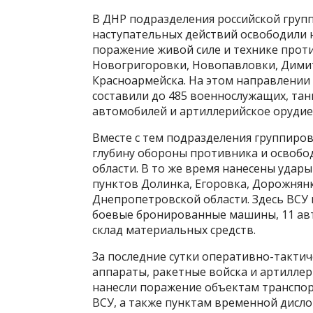
В ДНР подразделения российской груп
наступательных действий освободили 
поражение живой силе и технике прот
Новогригоровки, Новопавловки, Дими
Красноармейска. На этом направлени
составили до 485 военнослужащих, тан
автомобилей и артиллерийское орудие
Вместе с тем подразделения группиро
глубину обороны противника и освобо
области. В то же время нанесены удар
пунктов Долинка, Егоровка, Дорожнянк
Днепропетровской области. Здесь ВСУ
боевые бронированные машины, 11 авт
склад материальных средств.
За последние сутки оперативно-такти
аппараты, ракетные войска и артиллер
нанесли поражение объектам транспо
ВСУ, а также пунктам временной дисл