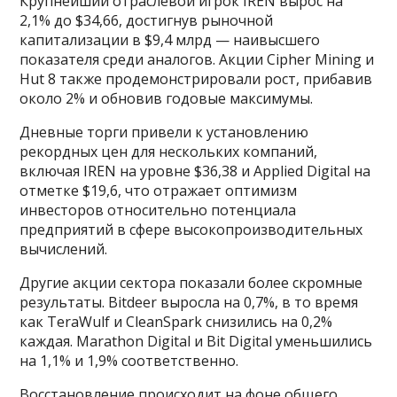
Крупнейший отраслевой игрок IREN вырос на
2,1% до $34,66, достигнув рыночной
капитализации в $9,4 млрд — наивысшего
показателя среди аналогов. Акции Cipher Mining и
Hut 8 также продемонстрировали рост, прибавив
около 2% и обновив годовые максимумы.
Дневные торги привели к установлению
рекордных цен для нескольких компаний,
включая IREN на уровне $36,38 и Applied Digital на
отметке $19,6, что отражает оптимизм
инвесторов относительно потенциала
предприятий в сфере высокопроизводительных
вычислений.
Другие акции сектора показали более скромные
результаты. Bitdeer выросла на 0,7%, в то время
как TeraWulf и CleanSpark снизились на 0,2%
каждая. Marathon Digital и Bit Digital уменьшились
на 1,1% и 1,9% соответственно.
Восстановление происходит на фоне общего