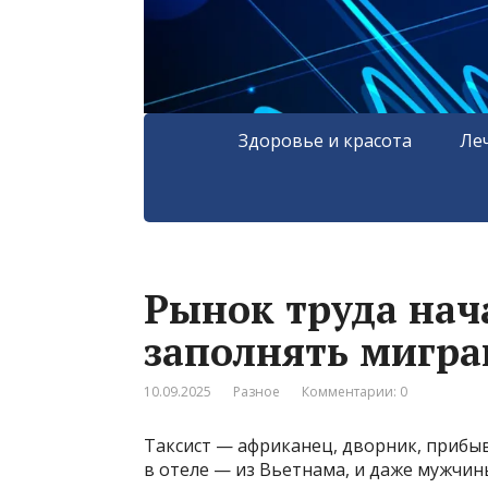
Здоровье и красота
Ле
Рынок труда нач
заполнять мигра
10.09.2025
Разное
Комментарии: 0
Таксист — африканец, дворник, прибы
в отеле — из Вьетнама, и даже мужчи