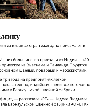
ьнику
ики из визовых стран ежегодно приезжают в
. Из них большинство приехали из Индии — 410
е приезжие из Вьетнама и Таиланда. Трудятся
 основном швеями, поварами и массажистами.
 три года на предприятиях легкой
 показательно, индийские швеи все поголовно —
 ними у Барнаульской швейной фабрики.
фицит, — рассказала «РГ» — Неделе Людмила
нала Барнаульской швейной фабрики АО «БТК-