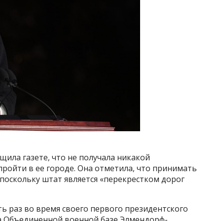
ила газете, что не получала никакой
ройти в ее городе. Она отметила, что принимать
 поскольку штат является «перекрестком дорог
ь раз во время своего первого президентского
на Объединенной военной базе Элмендорф-