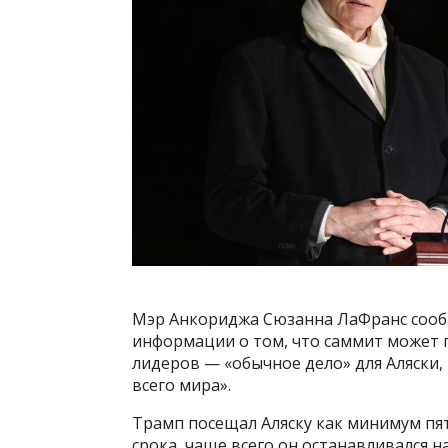
Мэр Анкориджа Сюзанна ЛаФранс сообщ
информации о том, что саммит может п
лидеров — «обычное дело» для Аляски,
всего мира».
Трамп посещал Аляску как минимум пят
срока, чаще всего он останавливался 