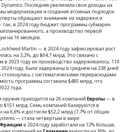
l Dynamics. Последняя увеличила свои доходы на
ммы модернизации и создания атомных подлодок
 эксперты обращают внимание на задержки и
 так, в 2024 году бюджет программы субмарин
 запланированного, а производство первой
м на 16 месяцев.
ckheed Martin — в 2024 году зафиксировал рост
лась на 3,2%, до $64,7 млрд. Это связано с
м в 2023 году их производство задерживалось: 110
 2024 году, были задержаны в среднем на 238 дней
35 столкнулась с систематическими перерасходами
имость программы составила $485 млрд, что
022 года.
 оружия приходится на 26 компаний
Европы
— в
до $151 млрд. Семь компаний базируются в
на 6,6% и достигли $52,2 млрд (7,7% от общих
ystems — стала четвертым в мире
Франции
в 2024 году заработали на 12% больше,
етырех компаний из
Германии
выросли на 36%, до