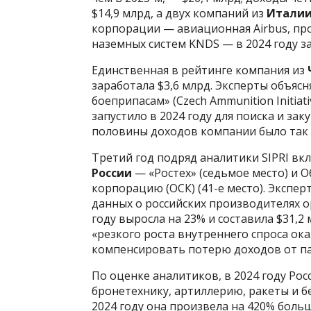
$14,9 млрд, а двух компаний из
Итали
корпорации — авиационная Airbus, п
наземных систем KNDS — в 2024 году за
Единственная в рейтинге компания из
заработала $3,6 млрд. Эксперты объяс
боеприпасам» (Czech Ammunition Initia
запустило в 2024 году для поиска и за
половины доходов компании было так и
Третий год подряд аналитики SIPRI вк
России
— «Ростех» (седьмое место) и
корпорацию (ОСК) (41-е место). Экспе
данных о российских производителях о
году выросла на 23% и составила $31,2
«резкого роста внутреннего спроса ока
компенсировать потерю доходов от па
По оценке аналитиков, в 2024 году Ро
бронетехнику, артиллерию, ракеты и б
2024 году она произвела на 420% боль