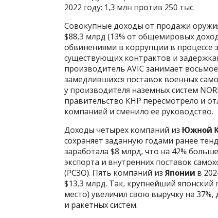
2022 году: 1,3 млн против 250 тыс.
Совокупные доходы от продажи оружи
$88,3 млрд (13% от общемировых доход
обвинениями в коррупции в процессе з
существующих контрактов и задержкам
производитель AVIC занимает восьмое м
замедлившихся поставок военных само
у производителя наземных систем NORIN
правительство КНР пересмотрело и от
компанией и сменило ее руководство.
Доходы четырех компаний из
Южной 
сохраняет заданную годами ранее тен
заработала $8 млрд, что на 42% больше,
экспорта и внутренних поставок самох
(РСЗО). Пять компаний из
Японии
в 202
$13,3 млрд. Так, крупнейший японский п
место) увеличил свою выручку на 37%, 
и ракетных систем.