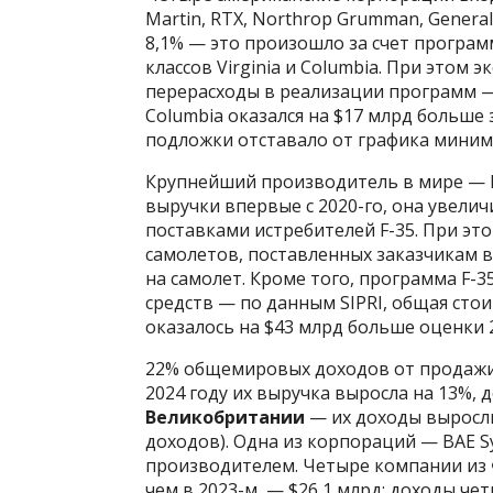
Martin, RTX, Northrop Grumman, Genera
8,1% — это произошло за счет програ
классов Virginia и Columbia. При этом
перерасходы в реализации программ —
Columbia оказался на $17 млрд больше
подложки отставало от графика миниму
Крупнейший производитель в мире — Lo
выручки впервые с 2020-го, она увеличи
поставками истребителей F-35. При это
самолетов, поставленных заказчикам в
на самолет. Кроме того, программа F-
средств — по данным SIPRI, общая сто
оказалось на $43 млрд больше оценки 2
22% общемировых доходов от продажи
2024 году их выручка выросла на 13%, 
Великобритании
— их доходы выросли 
доходов). Одна из корпораций — BAE S
производителем. Четыре компании из
чем в 2023-м, — $26,1 млрд; доходы ч