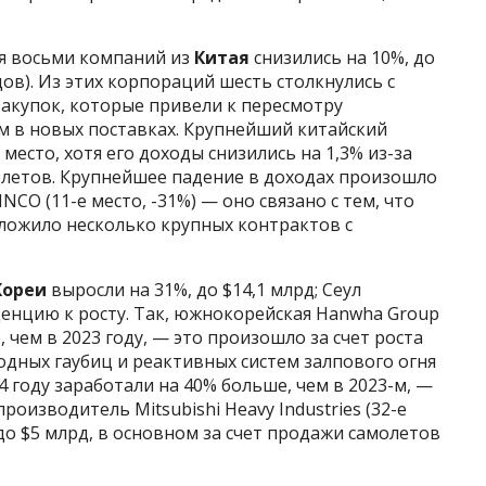
я восьми компаний из
Китая
снизились на 10%, до
ов). Из этих корпораций шесть столкнулись с
акупок, которые привели к пересмотру
 в новых поставках. Крупнейший китайский
есто, хотя его доходы снизились на 1,3% из-за
летов. Крупнейшее падение в доходах произошло
CO (11-е место, -31%) — оно связано с тем, что
ложило несколько крупных контрактов с
Кореи
выросли на 31%, до $14,1 млрд; Сеул
денцию к росту. Так, южнокорейская Hanwha Group
 чем в 2023 году, — это произошло за счет роста
одных гаубиц и реактивных систем залпового огня
4 году заработали на 40% больше, чем в 2023-м, —
роизводитель Mitsubishi Heavy Industries (32-е
до $5 млрд, в основном за счет продажи самолетов