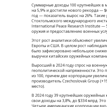
Суммарные доходы 100 крупнейших в м
на 5,9% и достигли нового рекорда — $6
год — показатель вырос на 26%. Такие
Стокгольмского международного инсти
International Peace Research Institute
оружия и предоставлению военных услуг
Этот рост аналитики объясняют увели
Европы и США. В целом рост наблюдался
было зафиксировано небольшое снижен
выручки китайских оружейных компани
Выросший в 2024 году спрос на военну
геополитической напряженности. Это п
из 100, причем две корпорации увелич
производитель Czechoslovak Group (+193
место).
В 2024 году 39 крупнейших оружейных 
свои доходы на 3,8%, до $334 млрд. Э
Четыре американские корпорации вход