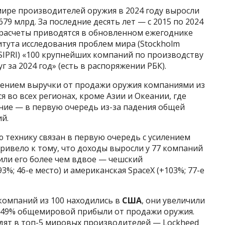
ире производителей оружия в 2024 году выросли
79 млрд. За последние десять лет — с 2015 по 2024
 расчеты приводятся в обновленном ежегоднике
тута исследования проблем мира (Stockholm
 — SIPRI) «100 крупнейших компаний по производству
 за 2024 год» (есть в распоряжении РБК).
чением выручки от продажи оружия компаниями из
 во всех регионах, кроме Азии и Океании, где
ие — в первую очередь из-за падения общей
й.
ю технику связан в первую очередь с усилением
ривело к тому, что доходы выросли у 77 компаний
или его более чем вдвое — чешский
%; 46-е место) и американская SpaceX (+103%; 77-е
компаний из 100 находились в
США
, они увеличили
то 49% общемировой прибыли от продажи оружия.
ят в топ-5 мировых производителей — Lockheed