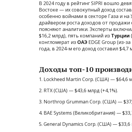
В 2024 году в рейтинг SIPRI вошло де
Востоке — их совокупный доход состави
особенно войнами в секторе Газа и на
драйвером роста доходов от продажи 
поясняют аналитики. Эксперты включи
$16,2 млрд), пять компаний из
Турции
конгломерат из
ОАЭ
EDGE Group (из-за
года, в 2024-м его доход составил $4,7 
Доходы топ-10 производи
1. Lockheed Martin Corp. (США) — $64,6 
2. RTX (США) — $43,6 млрд (+4,1%).
3. Northrop Grumman Corp. (США) — $37,
4. BAE Systems (Великобритания) — $33,
5. General Dynamics Corp. (США) — $33,6 