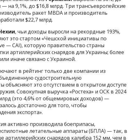
и
— на 9,1%, до $16,8 млрд. Три трансъевропейские
роизводитель ракет MBDA и производитель
работали $22,7 млрд.
Чехии
, чьи доходы выросли на рекордные 193%,
няют это стартом «Чешской инициативы по
tive — CAI), которую правительство страны
купки артиллерийских снарядов для Украины; более
ли иначе связано с Украиной.
лючают в рейтинг только две компании из
 Объединенную судостроительную
рты объясняют это отсутствием в открытом доступе
ружия. Совокупная выручка «Ростеха» и ОСК в 2024
 млрд (это 4,6% от общемировых доходов) —
залось достаточно для того, чтобы
дения экспорта».
ссия активно производила боеприпасы,
еспилотные летательные аппараты (БПЛА) — так, в
ше артиллерийских снарядов калибра 152 мм, чем в