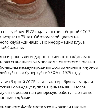
по футболу 1972 года в составе сборной СССР
 возрасте 79 лет. Об этом сообщается на
ного клуба «Динамо». По информации клуба,
ной болезни.
ых игроков легендарного киевского «Динамо»
емь раз становился чемпионом Советского Союза и
аибольшим международным достижением в клубной
лей кубков и Суперкубке УЕФА в 1975 году.
таве сборной СССР завоевал серебряные медали
тская команда уступила в финале ФРГ. После
ду он перешел на тренерскую работу, где также
личными клубами.
гендарного футболиста уже выразили многие