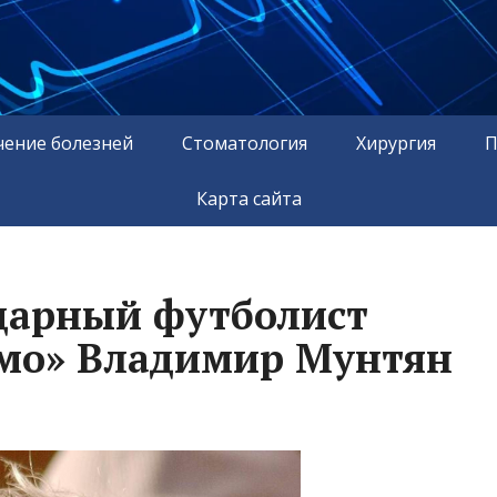
чение болезней
Стоматология
Хирургия
П
Карта сайта
дарный футболист
амо» Владимир Мунтян