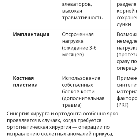
элеваторов,
раздел
высокая
корней 
травматичность
сохран
лунки
Имплантация
Отсроченная
Возмож
нагрузка
немедл
(ожидание 3-6
нагрузк
месяцев)
(протез
сразу п
операци
Костная
Использование
Примен
пластика
собственных
синтети
блоков кости
материа
(дополнительная
факторо
травма)
(PRF)
Синергия хирурга и ортодонта особенно ярко
проявляется в случаях, когда требуется
ортогнатическая хирургия — операции по
исправлению скелетных аномалий прикуса,