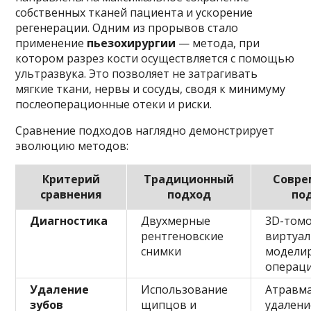
собственных тканей пациента и ускорение
регенерации. Одним из прорывов стало
применение
пьезохирургии
— метода, при
котором разрез кости осуществляется с помощью
ультразвука. Это позволяет не затрагивать
мягкие ткани, нервы и сосуды, сводя к минимуму
послеоперационные отеки и риски.
Сравнение подходов наглядно демонстрирует
эволюцию методов:
Критерий
Традиционный
Совре
сравнения
подход
по
Диагностика
Двухмерные
3D-томо
рентгеновские
виртуа
снимки
модели
операц
Удаление
Использование
Атравм
зубов
щипцов и
удалени