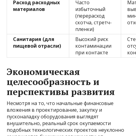
Расход расходных
Часто
Ма
материалов
избыточный
вы
(перерасход
ми
скотча, стретч-
от
пленки)
Санитария (для
Высокий риск
Сте
пищевой отрасли)
контаминации
отс
при контакте
кон
Экономическая
целесообразность и
перспективы развития
Несмотря на то, что начальные финансовые
вложения в проектирование, закупку и
пусконаладку оборудования выглядят
внушительно, реальный срок окупаемости
подобных технологических проектов неуклонно