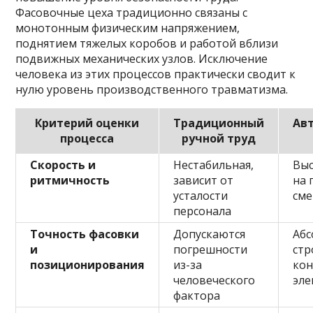
Фасовочные цеха традиционно связаны с
монотонным физическим напряжением,
поднятием тяжелых коробов и работой вблизи
подвижных механических узлов. Исключение
человека из этих процессов практически сводит к
нулю уровень производственного травматизма.
Критерий оценки
Традиционный
Ав
процесса
ручной труд
Скорость и
Нестабильная,
Выс
ритмичность
зависит от
на 
усталости
см
персонала
Точность фасовки
Допускаются
Абс
и
погрешности
стр
позиционирования
из-за
кон
человеческого
эле
фактора