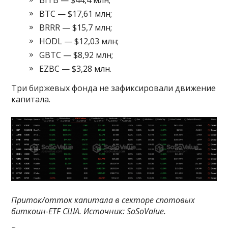
BITB — $44,4 млн;
BTC — $17,61 млн;
BRRR — $15,7 млн;
HODL — $12,03 млн;
GBTC — $8,92 млн;
EZBC — $3,28 млн.
Три биржевых фонда не зафиксировали движение
капитала.
Приток/отток капитала в секторе спотовых
биткоин-ETF США. Источник:
SoSoValue
.