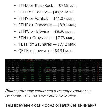
ETHA от BlackRock — $74,5 млн;
FETH от Fidelity — $49,55 млн;
ETHV от VanEck — $11,07 млн;
ETHE от Grayscale — $8,91 млн;
ETHW от Bitwise — $8,36 млн;
ETH от Grayscale — $7,73 млн;
TETH от 21Shares — $7,12 млн;
QETH от Invesco — $4,31 млн.
Приток/отток капитала в секторе спотовых
Ethereum-ETF США. Источник:
SoSoValue
.
Тем временем один фонд остался без внимания