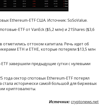
овых Ethereum-ETF США. Источник: SoSoValue.
отовые-ETF от VanEck ($5,2 млн) и 21Shares ($3,6
в отметились оттоком капитала. Речь идет об
тикерами ETH и ETHE, которые потеряли $13,5 млн
m-ETF завершили предыдущие сутки с нулевыми
25 года сектор спотовых Ethereum-ETF потерял
ма стала исторически самой большой для биржевых
ции криптовалюты.
Источник:
cryptonews.net