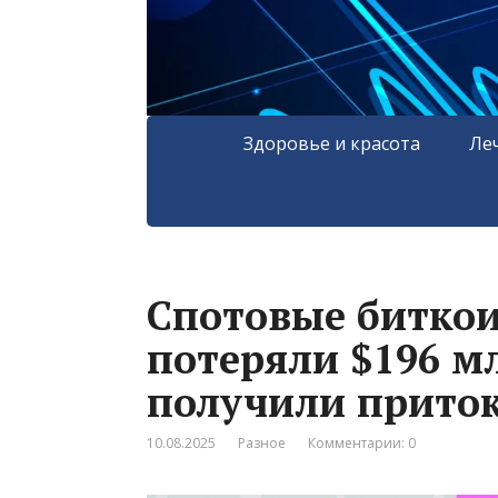
Здоровье и красота
Ле
Спотовые биткои
потеряли $196 м
получили приток
10.08.2025
Разное
Комментарии: 0