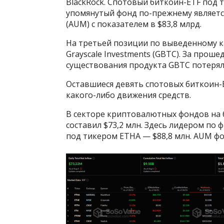
BlackRock. Спотовый биткоин-ETF под т
упомянутый фонд по-прежнему являетс
(AUM) с показателем в $83,8 млрд.
На третьей позиции по выведенному к
Grayscale Investments (GBTC). За проше
существования продукта GBTC потерял 
Оставшиеся девять спотовых биткоин-
какого-либо движения средств.
В секторе криптовалютных фондов на б
составил $73,2 млн. Здесь лидером по 
под тикером ETHA — $88,8 млн. AUM фо