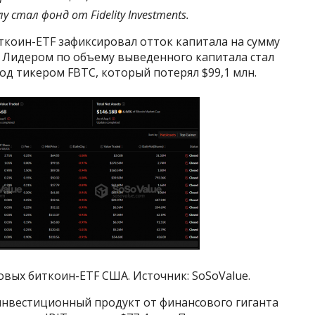
стал фонд от Fidelity Investments.
иткоин-ETF зафиксировал отток капитала на сумму
e. Лидером по объему выведенного капитала стал
под тикером FBTC, который потерял $99,1 млн.
овых биткоин-ETF США. Источник: SoSoValue.
 инвестиционный продукт от финансового гиганта