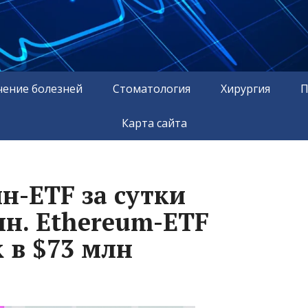
чение болезней
Стоматология
Хирургия
П
Карта сайта
н-ETF за сутки
лн. Ethereum-ETF
 в $73 млн