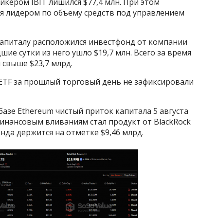
икером IBIT лишился $77,4 млн. При этом
я лидером по объему средств под управлением
апиталу расположился инвестфонд от компании
дшие сутки из него ушло $19,7 млн. Всего за время
свыше $23,7 млрд.
ETF за прошлый торговый день не зафиксировали
азе Ethereum чистый приток капитала 5 августа
финансовым вливаниям стал продукт от BlackRock
нда держится на отметке $9,46 млрд.