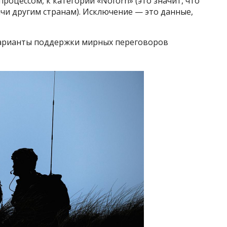
роцессом, к категории «Noforn» (это значит, что
чи другим странам). Исключение — это данные,
арианты поддержки мирных переговоров