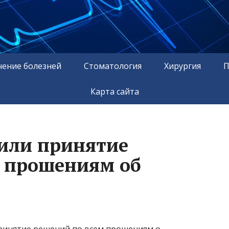
чение болезней
Стоматология
Хирургия
П
Карта сайта
или принятие
м прошениям об
инятие решений по всем прошениям о