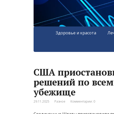
Здоровье и красота
Ле
США приостанов
решений по все
убежище
29.11.2025
Разное
Комментарии: 0
Соединенные Штаты приостановили пр