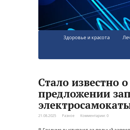
Здоровье и красота
Ле
Стало известно 
предложении за
электросамокаты
21.08.2025
Разное
Комментарии: 0
В Госдуме выступают за полный запре