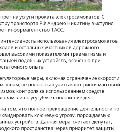
прет на услуги проката электросамокатов. С
тру транспорта РФ Андрею Никитину выступил
ает информагентство ТАСС.
 интенсивность использования электросамокатов
еходов и остальных участников дорожного
овал высокими показателями травматизма и
атацией подобных устройств, особенно при
остаточного опыта.
гуляторные меры, включая ограничение скорости
м зонам, не полностью учитывают риски массовой
низмов контроля за использованием средств
ловам, лишь усугубляет положение дел.
на том, что полное прекращение деятельности по
ликвидировать ключевую угрозу, порождаемую
ных устройств. Данная мера, считает депутат,
родского пространства через приоритет защиты