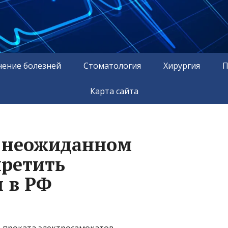
чение болезней
Стоматология
Хирургия
П
Карта сайта
о неожиданном
претить
 в РФ
т проката электросамокатов