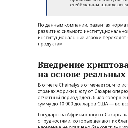
стейблкоины привлекатель
По данным компании, развитая нормат
развитию сильного институционально
институциональные игроки переходят 
продуктам.
Внедрение криптова
на основе реальных
В отчете Chainalysis отмечается, что 
странах Африки к югу от Сахары опереж
отчетный период здесь было совершен
сумму до 10 000 долларов США — во вс
Государства Африки к югу от Сахары, 
с трудностями, которые делают их бл
население не охвачено банковскими ус