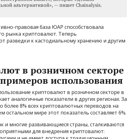
ной альтернативой», — пишет Chainalysis.
ивно-правовая база ЮАР способствовала
го рынка криптовалют. Теперь
от разведки к кастодиальному хранению и другим
лют в розничном секторе
 примеров использования
использование криптовалют в розничном секторе в
ает аналогичные показатели в других регионах. За
о более 8% всех криптовалютных переводов на
ем остальном мире этот показатель составляет 6%.
как и многие развивающиеся страны, сталкиваются
агоприятными для внедрения криптовалют:
лугами и не имеет доступа к традиционным