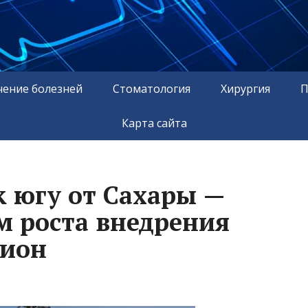
чение болезней
Стоматология
Хирургия
П
Карта сайта
 югу от Сахары —
м роста внедрения
гион