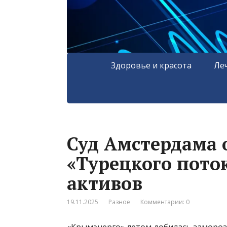
Здоровье и красота
Ле
Суд Амстердама 
«Турецкого пото
активов
19.11.2025
Разное
Комментарии: 0
«Крымэнерго» летом добилась замороз