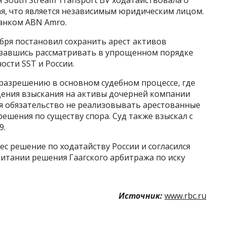
ая, что является независимым юридическим лицом.
банком ABN Amro.
ября постановил сохранить арест активов
казавшись рассматривать в упрощенном порядке
сти SST и России.
 разрешению в основном судебном процессе, где
ения взыскания на активы дочерней компании
бя обязательство не реализовывать арестованные
ешения по существу спора. Суд также взыскал с
9.
ес решение по ходатайству России и согласился
итании решения Гаагского арбитража по иску
Источник:
www.rbc.ru