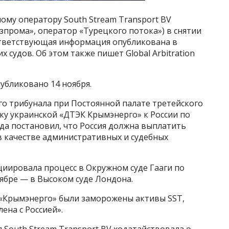
ому оператору South Stream Transport BV
зпрома», оператор «Турецкого потока») в снятии
ответствующая информация опубликована в
 судов. Об этом также пишет Global Arbitration
убликовано 14 ноября.
о трибунала при Постоянной палате третейского
иску украинской «ДТЭК Крымэнерго» к России по
да постановил, что Россия должна выплатить
 в качестве административных и судебных
ициировала процесс в Окружном суде Гааги по
ябре — в Высоком суде Лондона.
у «Крымэнерго» были заморожены активы SST,
ена с Россией».
я South Stream Transport BV ходатайствовала о