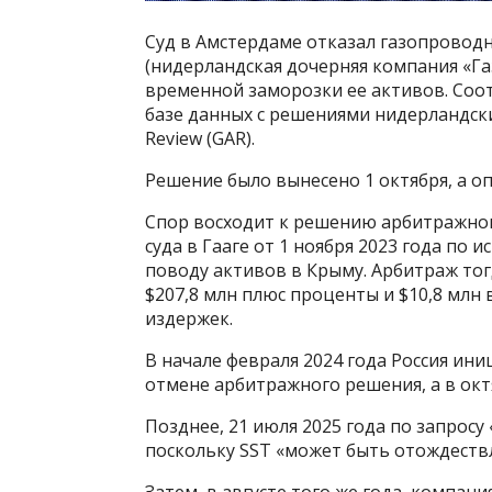
Суд в Амстердаме отказал газопроводн
(нидерландская дочерняя компания «Га
временной заморозки ее активов. Со
базе данных с решениями нидерландских
Review (GAR).
Решение было вынесено 1 октября, а оп
Спор восходит к решению арбитражног
суда в Гааге от 1 ноября 2023 года по 
поводу активов в Крыму. Арбитраж тог
$207,8 млн плюс проценты и $10,8 млн
издержек.
В начале февраля 2024 года Россия ин
отмене арбитражного решения, а в окт
Позднее, 21 июля 2025 года по запрос
поскольку SST «может быть отождествл
Затем, в августе того же года, компани