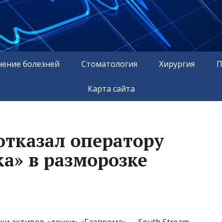
чение болезней
Стоматология
Хирургия
П
Карта сайта
отказал оператору
ка» в разморозке
ки активов «дочки» «Газпрома» — South Stream