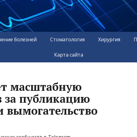
чение болезней
Стоматология
Хирургия
П
Карта сайта
ет масштабную
в за публикацию
и вымогательство
еских сообществ в Telegram