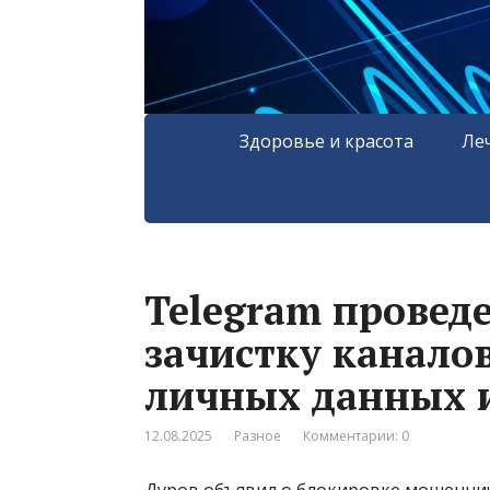
Здоровье и красота
Ле
Telegram провед
зачистку канало
личных данных 
12.08.2025
Разное
Комментарии: 0
Дуров объявил о блокировке мошеннич